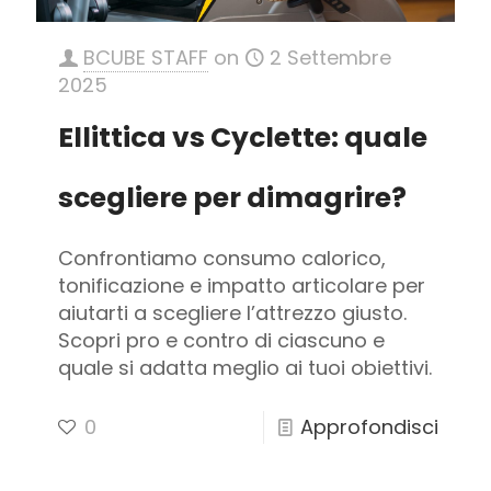
BCUBE STAFF
on
2 Settembre
2025
Ellittica vs Cyclette: quale
scegliere per dimagrire?
Confrontiamo consumo calorico,
tonificazione e impatto articolare per
aiutarti a scegliere l’attrezzo giusto.
Scopri pro e contro di ciascuno e
quale si adatta meglio ai tuoi obiettivi.
-
0
Approfondisci
Ellitti