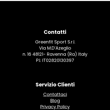
vs
Cycle
qual
scegl
per
Contatti
dimag
Greenfit Sport S.r.l.
Via M.D’Azeglio
n. 16 48121- Ravenna (Ra) Italy
P.I. IT02820130397
Servizio Clienti
Contattaci
Blog
Privacy Policy