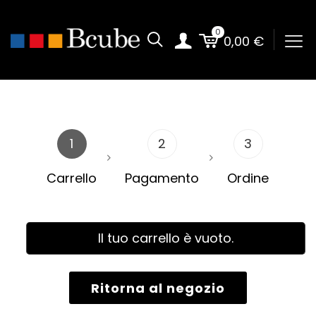
0
Vai alla homepage
0,00
€
Contenuto
principale
1
2
3
Carrello
Pagamento
Ordine
Il tuo carrello è vuoto.
Ritorna al negozio